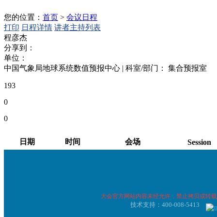
您的位置：
首页
>
会议日程
打印
日程详情
讲者主持列表
程彦杰
分享到：
单位：
中国气象局地球系统数值预报中心
|
科室/部门：
集合预报室
193
0
0
日期
时间
会场
Session
兰言堂中会议室
邀请报告/普
2026-05-11
10:25-12:00
2（分会场3）
告
大会官方网站内容未经允许，禁止拷贝或转载
兰言堂中会议室
邀请报告/普
技术支持：400-008-5413
2026-05-11
14:00-14:20
2（分会场3）
告