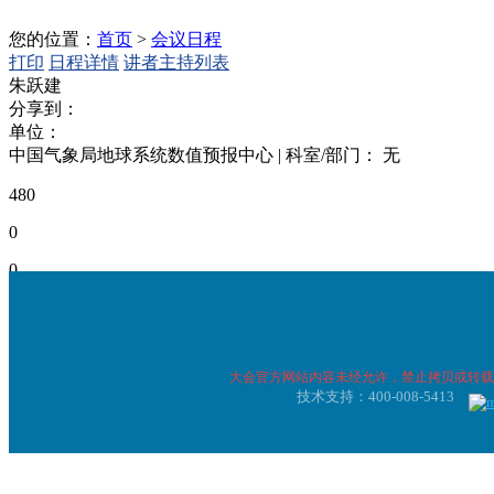
您的位置：
首页
>
会议日程
打印
日程详情
讲者主持列表
朱跃建
分享到：
单位：
中国气象局地球系统数值预报中心
|
科室/部门：
无
480
0
0
日期
时间
会场
兰言堂大会议室（主
2026-05-10
14:25-14:50
特邀报告
会场）
大会官方网站内容未经允许，禁止拷贝或转载
技术支持：400-008-5413
兰言堂大会议室（主
2026-05-10
16:00-17:40
圆桌论坛/嘉
会场）