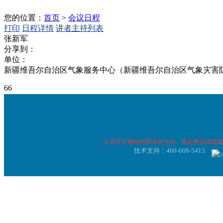
您的位置：
首页
>
会议日程
打印
日程详情
讲者主持列表
张新军
分享到：
单位：
新疆维吾尔自治区气象服务中心（新疆维吾尔自治区气象灾害
66
0
0
日期
时间
会场
Session
大会官方网站内容未经允许，禁止拷贝或转载
技术支持：400-008-5413
兰言堂中会议室
2026-05-11
17:00-17:15
邀请报告/普
1（分会场1）